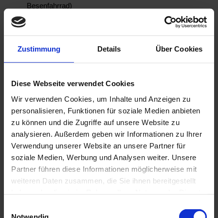
Besenfahrrad)
Waldeck-Kreisel/ L428/ Waldeckstr
Ausgewählte Querungsstellen sind polizeilich gesichert.
Zustimmung
Details
Über Cookies
WO ist WAS?
Diese Webseite verwendet Cookies
Wir verwenden Cookies, um Inhalte und Anzeigen zu
personalisieren, Funktionen für soziale Medien anbieten
zu können und die Zugriffe auf unsere Website zu
analysieren. Außerdem geben wir Informationen zu Ihrer
Verwendung unserer Website an unsere Partner für
soziale Medien, Werbung und Analysen weiter. Unsere
Partner führen diese Informationen möglicherweise mit
weiteren Daten zusammen, die Sie ihnen bereitgestellt
haben oder die sie im Rahmen Ihrer Nutzung der Dienste
gesammelt haben.
Einwilligungsauswahl
Notwendig