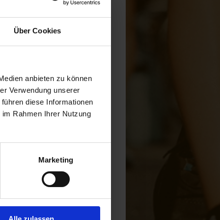
Über Cookies
 Medien anbieten zu können
 ist auf 3 Läufer (3
hrer Verwendung unserer
att.
 führen diese Informationen
ie im Rahmen Ihrer Nutzung
 Ingelheim
ststehen und kann
mit dem Zeitnahme-
Marketing
Alle zulassen