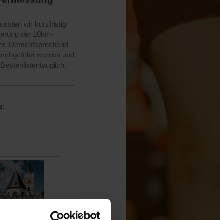
ssten wir kurzfristig
ngerung der 10km-
ter. Dementsprechend
urchgeführt werden und
Bestenlistentauglich.
s: