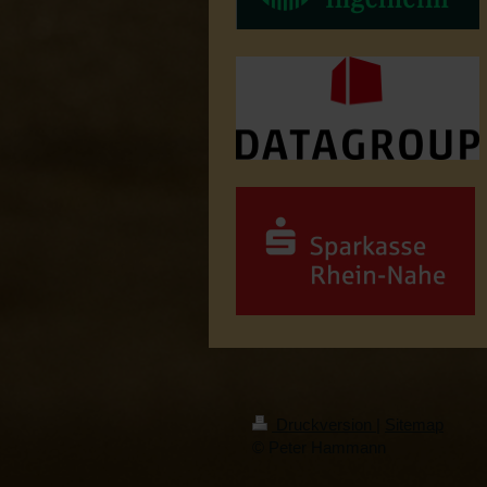
Druckversion
|
Sitemap
© Peter Hammann