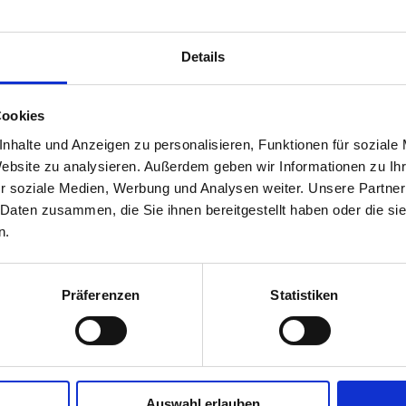
Details
Informationen
Firmen- und Team-Staffellauf (3x 7 km) (ab 12 Jahren)
Cookies
Start: 10:05 Uhr
nhalte und Anzeigen zu personalisieren, Funktionen für soziale
Der Staffellauf geht über die Halbmarathon-Distanz. Der Lauf
Website zu analysieren. Außerdem geben wir Informationen zu I
mal 7 km) aufgeteilt. Es finden somit zwei Staffelwechsel st
r soziale Medien, Werbung und Analysen weiter. Unsere Partner
Die Wechselzonen sind:
 Daten zusammen, die Sie ihnen bereitgestellt haben oder die s
Wechselzone I: Vereinsheim des ICV, Westerhausstraße 4,
Wechselzone II: Hornweg/Ecke Rinderbachstraße
n.
WICHTIG! Der Zielläufer (3. Läufer) muss im Vorfeld fe
nicht getauscht werden! Denn er hat die Startnummer 
Präferenzen
Statistiken
Chip!
Startgebühren
Staffel 55,- Euro
Die komplette Ausschreibung findet ihr
hier
Auswahl erlauben