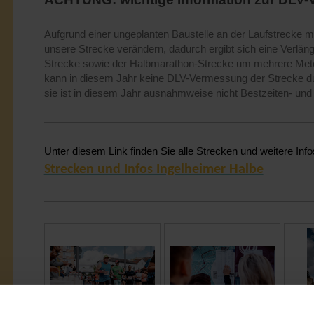
Aufgrund einer ungeplanten Baustelle an der Laufstrecke mu
unsere Strecke verändern, dadurch ergibt sich eine Verlä
Strecke sowie der Halbmarathon-Strecke um mehrere Me
kann in diesem Jahr keine DLV-Vermessung der Strecke d
sie ist in diesem Jahr ausnahmweise nicht Bestzeiten- und 
Unter diesem Link finden Sie alle Strecken und weitere Info
Strecken und Infos Ingelheimer Halbe