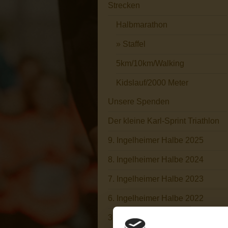
Strecken
Halbmarathon
Staffel
5km/10km/Walking
Kidslauf/2000 Meter
Unsere Spenden
Der kleine Karl-Sprint Triathlon
9. Ingelheimer Halbe 2025
8. Ingelheimer Halbe 2024
7. Ingelheimer Halbe 2023
6. Ingelheimer Halbe 2022
3. Ingelheimer Halbe 2019