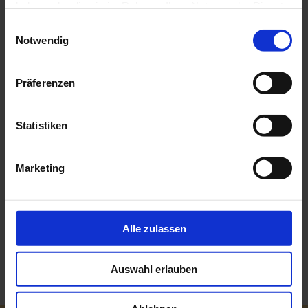
haben oder die sie im Rahmen Ihrer Nutzung der Dienste
gesammelt haben.
Einwilligungsauswahl
Notwendig
Präferenzen
Statistiken
Marketing
Alle zulassen
Bitte beachtet: Die Bildrechte liegen beim Fotografen bzw.
Auswahl erlauben
beim Ingelheimer Halben e.V.